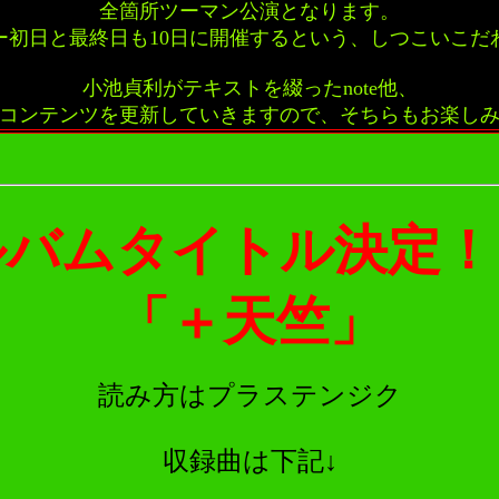
全箇所ツーマン公演となります。
ー初日と最終日も10日に開催するという、しつこいこだ
小池貞利がテキストを綴ったnote他、
コンテンツを更新していきますので、そちらもお楽し
ルバムタイトル決定！
「＋天竺」
読み方はプラステンジク
収録曲は下記↓