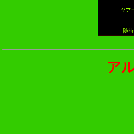
ツア
随時
ア