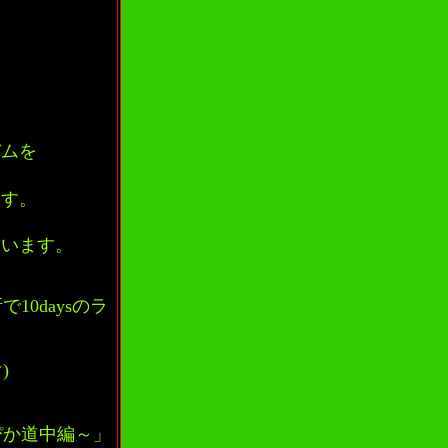
バムを
ます。
ています。
0daysのラ
)
ぴかぴか道中編～」