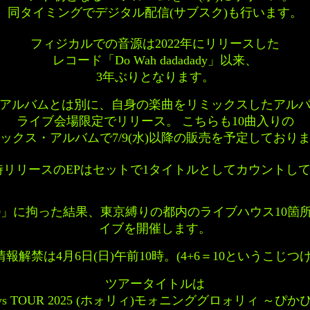
同タイミングでデジタル配信(サブスク)も行います。
フィジカルでの音源は2022年にリリースした
レコード「Do Wah dadadady」以来、
3年ぶりとなります。
アルバムとは別に、自身の楽曲をリミックスしたアル
ライブ会場限定でリリース。 こちらも10曲入りの
ックス・アルバムで7/9(水)以降の販売を予定しており
時リリースのEPはセットで1タイトルとしてカウントし
0」に拘った結果、東京縛りの都内のライブハウス10箇所で1
イブを開催します。
情報解禁は4月6日(日)午前10時。(4+6＝10というこじつけ
ツアータイトルは
adadys TOUR 2025 (ホォリィ)モォニンググロォリィ ～