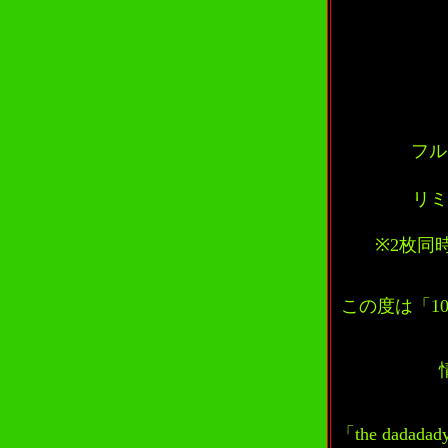
フル
リミ
※2枚同
この度は「1
「the dad