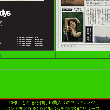
る
10作目となる今作は10曲入りのフルアルバム。
バンド初となるCDアルバムを7/9(水)にリリース。