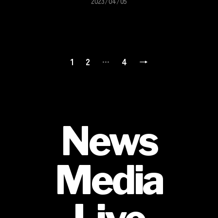
2023/04/05
投
…
1
2
4
→
稿
の
ペ
News
ー
ジ
Media
送
り