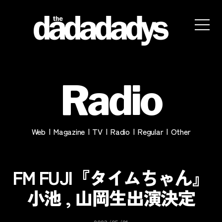
the
dadadadys
official
Radio
website
Web
Magazine
TV
Radio
Regular
Other
FM FUJI『タイムちゃん』
小池 , 山岡生出演決定