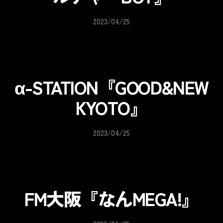
2023/04/25
α-STATION『GOOD&NEW
KYOTO』
2023/04/25
FM大阪『なんMEGA!』