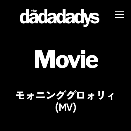
the
dadadadys
official
Movie
website
モォニンググロォリィ
(MV)