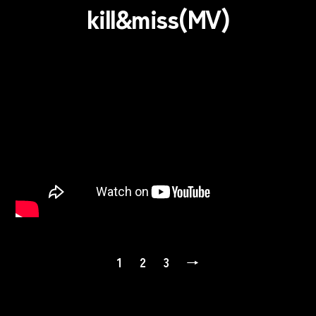
kill&miss(MV)
投
1
2
3
→
稿
の