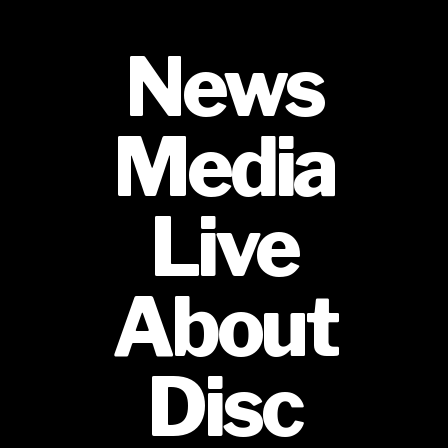
ペ
News
ー
ジ
Media
送
り
Live
About
Disc