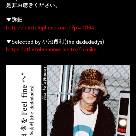
是非お聴きください。
▼詳細
http://thetelephones.net/?p=11194
▼Selected by 小池貞利(the dadadadys)
https://thetelephones.lnk.to/fbkoike