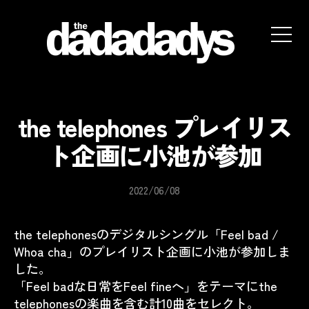
the
dadadadys
official
website
the telephones プレイリス
ト企画に小池が参加
2022/06/08
the telephonesのデジタルシングル「
Feel bad /
Whoa cha
」のプレイリスト企画に小池が参加しま
した。
「
Feel bad
な日常を
Feel fine
へ」をテーマにthe
telephonesの楽曲を含む計
10
曲をセレクト。