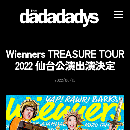
the
dadadadys
official
website
Wienners TREASURE TOUR
2022 仙台公演出演決定
2022/06/15