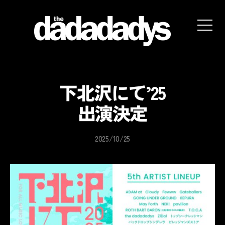
the
dadadadys
official
website
下北沢にて’25
出演決定
2025/10/25