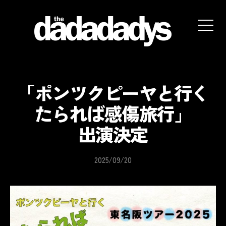
the
dadadadys
official
website
「ポンツクピーヤと行く
たられば感傷旅行」
出演決定
2025/09/20