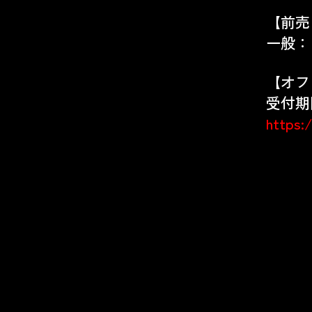
【前売
一般：￥
【オフ
受付期間：
https: