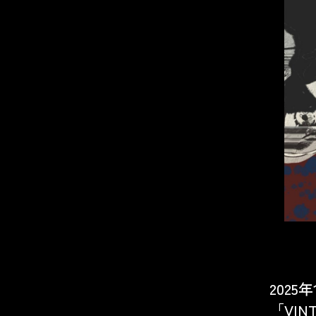
2025
「VIN