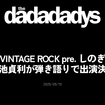
the
dadadadys
official
website
VINTAGE ROCK pre. しの
池貞利が弾き語りで出演
2025/09/19