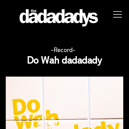
the
dadadadys
official
カ
website
Record
Do Wah dadadady
テ
ゴ
リ
ー