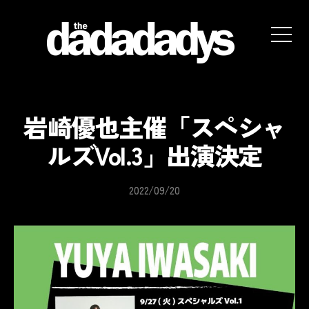
the
dadadadys
official
website
岩崎優也主催「スペシャ
ルズVol.3」出演決定
2022/09/20