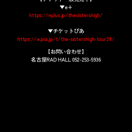
▼e+
https://eplus.jp/thesistershigh/
▼チケットぴあ
https://w.pia.jp/t/the-sistershigh-tour24/
【お問い合わせ】
名古屋RAD HALL 052-253-5936