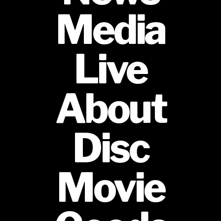
Media
Live
About
Disc
Movie