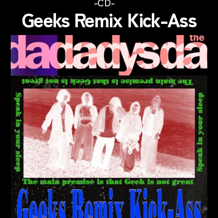
カ
CD
Geeks Remix Kick-Ass
テ
ゴ
リ
ー