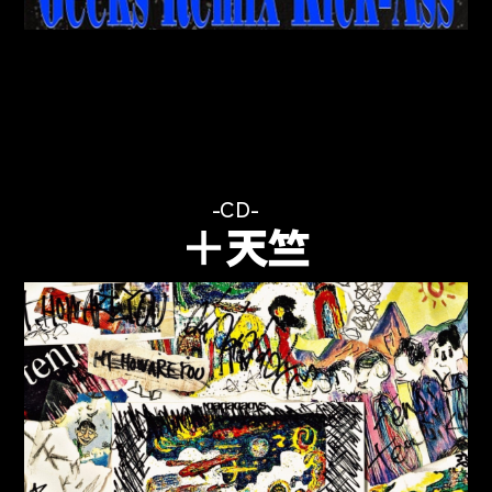
カ
CD
＋天竺
テ
ゴ
リ
ー