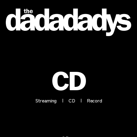
the
dadadadys
official
website
CD
Streaming
CD
Record