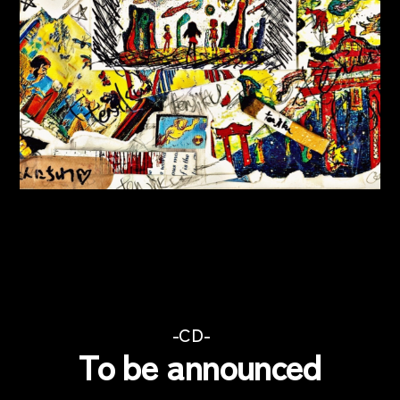
カ
CD
To be announced
テ
ゴ