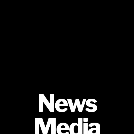
リ
ー
News
Media