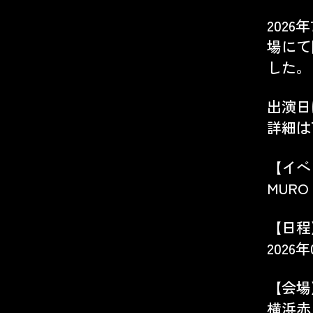
2026
場
にて
した。
出演日
詳細は
【イベ
MURO 
【日程
2026
【会場
横浜赤