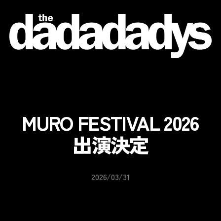
the
dadadadys
official
website
MURO FESTIVAL 2026
出演決定
2026/03/31