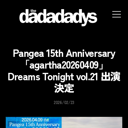
the
dadadadys
official
website
Pangea 15th Anniversary
「agartha20260409」
Dreams Tonight vol.21 出演
決定
2026/02/23