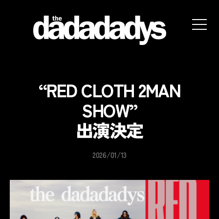
the
dadadadys
official
website
“RED CLOTH 2MAN
SHOW”
出演決定
2026/01/13