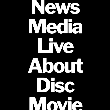
News
Media
Live
About
Disc
Movie