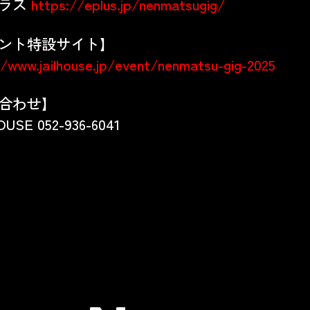
プラス
https://eplus.jp/nenmatsugig/
ント特設サイト】
//www.jailhouse.jp/event/nenmatsu-gig-2025
合わせ】
USE 052-936-6041