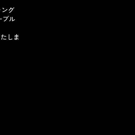
シャング
ーブル
演いたしま