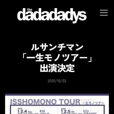
the
dadadadys
official
website
ルサンチマン
「一生モノツアー」
出演決定
2025/10/03