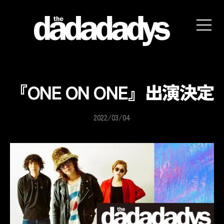
the
dadadadys
official
website
『ONE ON ONE』出演決定
2022/03/04