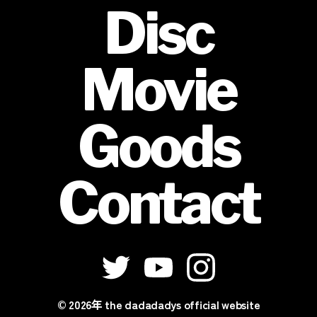
Disc
Movie
Goods
Contact
© 2026年
the dadadadys official website