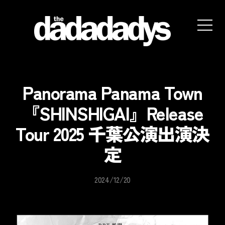
the
dadadadys
official
website
Panorama Panama Town
『SHINSHIGAI』Release
Tour 2025 千葉公演出演決
定
2024/12/20