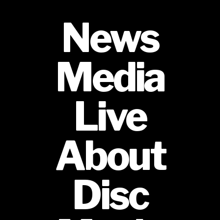
News
Media
Live
About
Disc