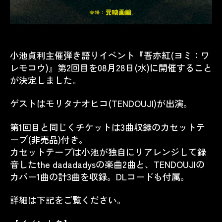
小池貞利主催弾き語りイベント『吾亦紅(ヨミ：ワ
レモコウ)』第2回目を08月28日(水)に開催すること
が決定しました。
ゲストはモリタナオヒコ(TENDOUJI)が出演。
第1回目と同じくチケットは
3
曲収録のカセットテ
ープ
(
非売品
)
付き。
カセットテープは小池が独自にリアレンジして録
音した
the dadadadys
の楽曲
2
曲と、
TENDOUJI
の
カバー
1
曲の計
3
曲を収録。
DL
コードも付属。
詳細は下記をご覧ください。