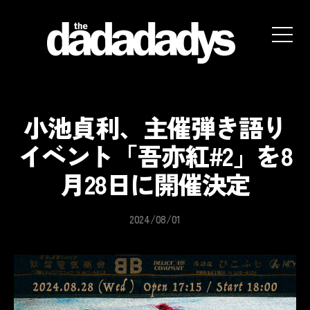
the
dadadadys
official
website
小池貞利、主催弾き語り
イベント「吾亦紅#2」を8
月28日に開催決定
2024/08/01