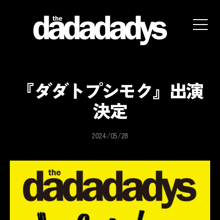
the
dadadadys
official
website
『ダダトプシモク』出演
決定
2024/05/28