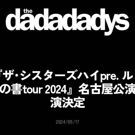
the
dadadadys
official
website
ザ･シスターズハイpre. 
の書tour 2024』名古屋公
演決定
2024/05/17