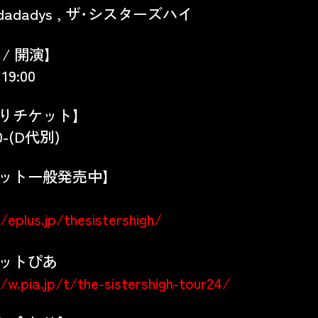
dadadadys , ザ･シスターズハイ
 / 開演】
 19:00
りチケット】
0-(D代別)
ット一般発売中】
/eplus.jp/thesistershigh/
ットぴあ
/w.pia.jp/t/the-sistershigh-tour24/