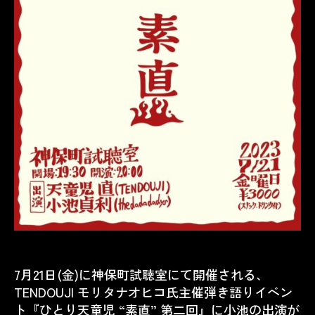
7月21日(金)に神保町試聴室にて開催される、
TENDOUJI モリタナオヒコ氏主催弾き語りイベン
ト『ひとり天童児 “素直” 第二回』に小池の出演が