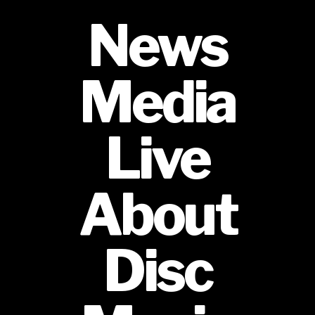
News
Media
Live
About
Disc