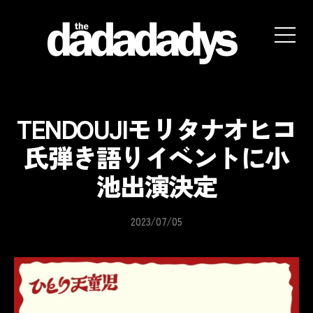
the
dadadadys
official
website
TENDOUJIモリタナオヒコ
氏弾き語りイベントに小
池出演決定
2023/07/05