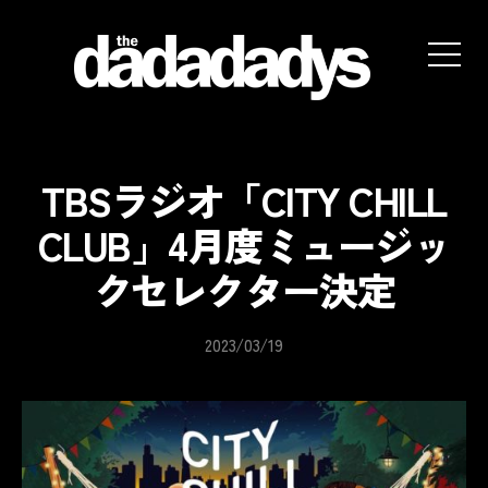
the
dadadadys
official
website
TBSラジオ「CITY CHILL
CLUB」4月度ミュージッ
クセレクター決定
2023/03/19