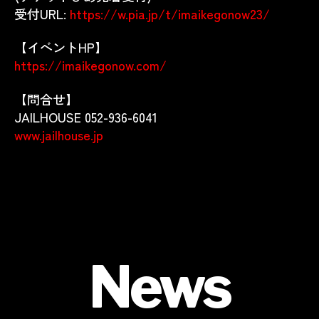
受付URL:
https://w.pia.jp/t/imaikegonow23/
【イベントHP】
https://imaikegonow.com/
【問合せ】
JAILHOUSE 052-936-6041
www.jailhouse.jp
News