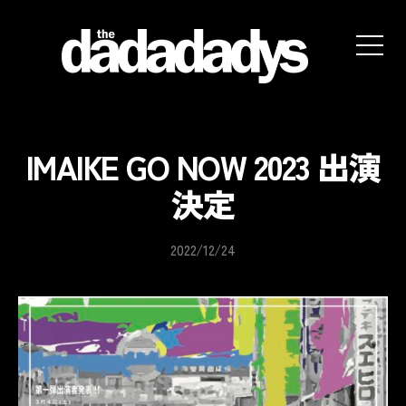
the
dadadadys
official
website
IMAIKE GO NOW 2023 出演
決定
2022/12/24