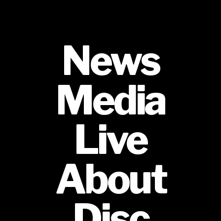
News
Media
Live
About
Disc