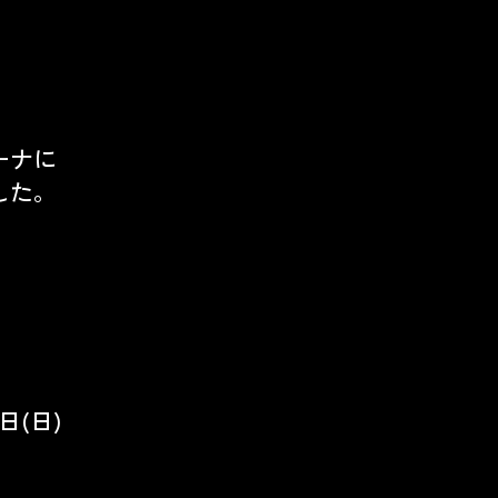
ーナに
ました。
7日(日)