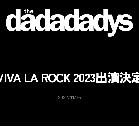
the
dadadadys
official
website
VIVA LA ROCK 2023出演決
2022/11/16