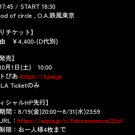
7:45 / START 18:30
ood of circle , O.A.鉄風東京
りチケット】
 ￥4,400-(D代別)
発売】
10月1日(土) 10:00
トぴあ
https://t.pia.jp
A Ticketのみ
ィシャルHP先行】
期間：
8/19(
金
)20:00
〜
8/31(
水
)23:59
URL
：
https://w.pia.jp/s/futurereserve22td/
制限：お一人様
4
枚まで