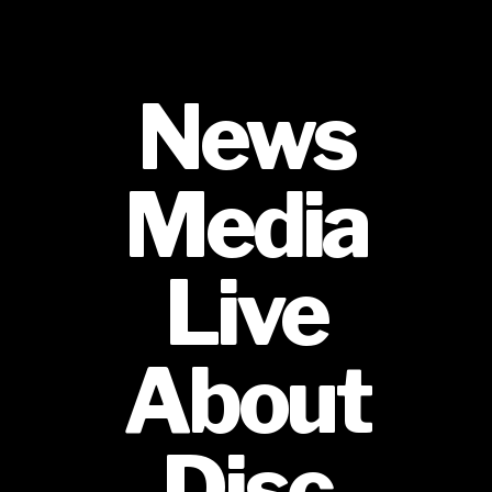
News
Media
Live
About
Disc