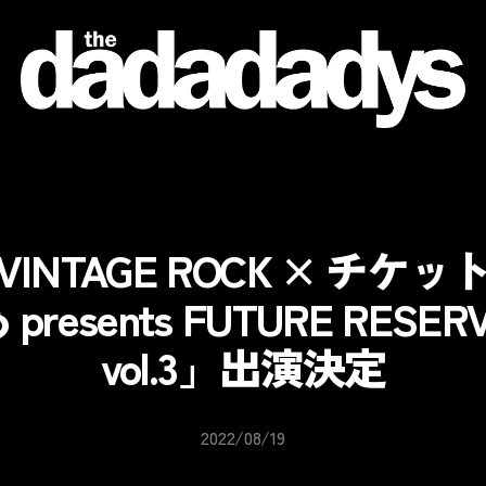
the
dadadadys
official
website
VINTAGE ROCK × チケッ
 presents FUTURE RESER
vol.3」出演決定
2022/08/19