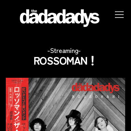
the
dadadadys
official
カ
website
Streaming
ROSSOMAN！
テ
ゴ
リ
ー