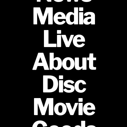
Media
Live
About
Disc
Movie