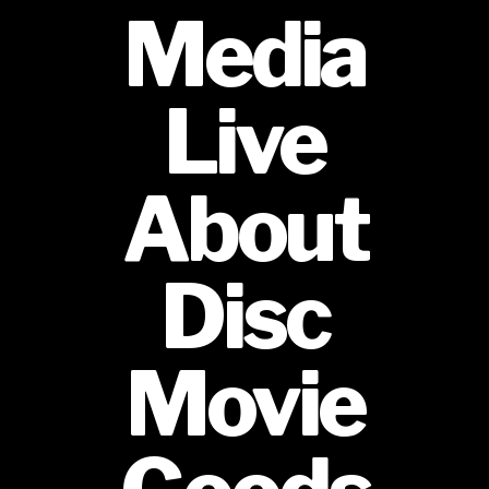
Media
Live
About
Disc
Movie