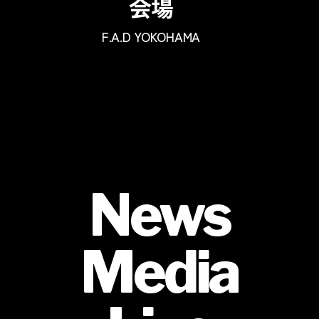
会場
F.A.D YOKOHAMA
News
Media