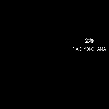
会場
F.A.D YOKOHAMA