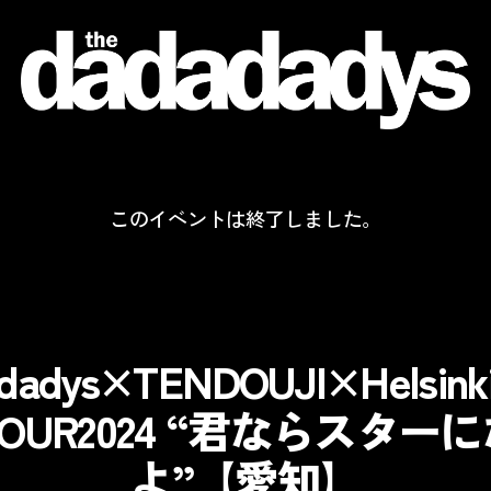
the
dadadadys
official
website
このイベントは終了しました。
adadys×TENDOUJI×Helsink
 TOUR2024 “君ならスタ
よ”【愛知】