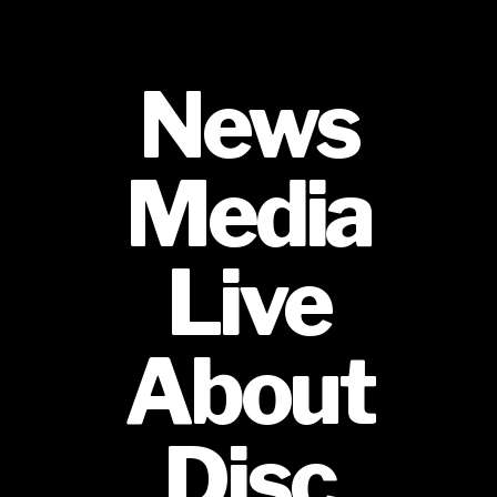
News
Media
Live
About
Disc