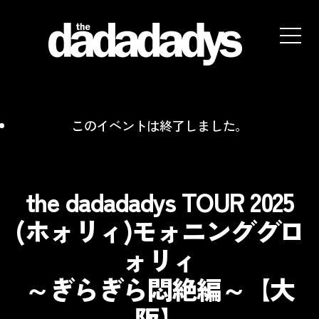
the
dadadadys
official
website
このイベントは終了しました。
the dadadadys TOUR 2025
(ホォリィ)モォニンググロ
ォリィ
～ぎらぎら悶絶編～【大
阪】