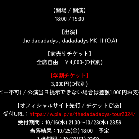
【開場 / 開演】
18:00 / 19:00
【出演】
the dadadadys , dadadadys MK-Ⅱ(O.A)
【前売りチケット】
全席自由 ￥4,000-(D代別)
【学割チケット】
3,000円(D代別)
ー不可) / 公演当日提示できない場合は差額1,000円
【オフィシャルサイト先行 / チケットぴあ】
受付URL：
https://w.pia.jp/s/thedadadadys-tour2024/
受付期間：10/16(水) 21:00〜10/23(水) 23:59
当落結果：
10/25(
金
) 18:00
予定
入金期限：
10/27(
日
) 23:59