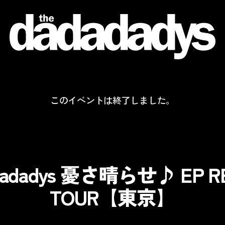
the
dadadadys
official
website
このイベントは終了しました。
adadadys 憂さ晴らせ♪ EP R
TOUR【東京】