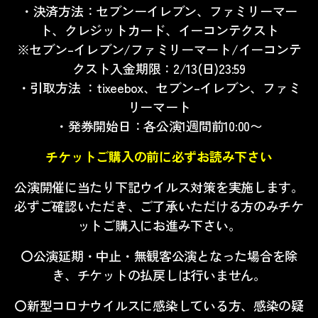
・決済方法：セブンーイレブン、ファミリーマー
ト、クレジットカード、イーコンテクスト
※
セブン
–
イレブン
/
ファミリーマート
/
イーコンテ
クスト入金期限：
2/13(
日
)23:59
・引取方法 ：
tixeebox
、セブン
–
イレブン、ファミ
リーマート
・発券開始日：各公演
1
週間前
10:00
〜
チケットご購入の前に必ずお読み下さい
公演開催に当たり下記ウイルス対策を実施します。
必ずご確認いただき、ご了承いただける方のみチケ
ットご購入にお進み下さい。
〇公演延期・中止・無観客公演となった場合を除
き、チケットの払戻しは行いません。
〇新型コロナウイルスに感染している方、感染の疑