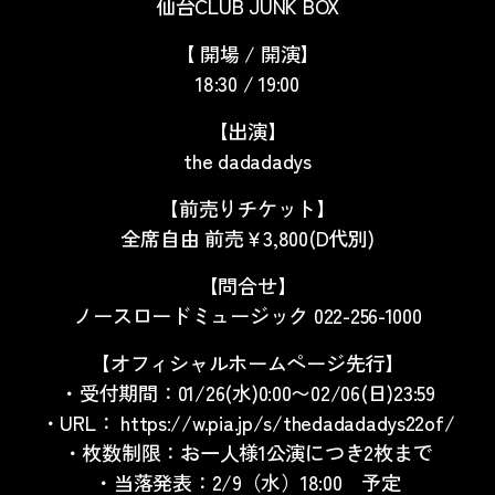
仙台CLUB JUNK BOX
【 開場
/
開演】
18:30 / 19:00
【出演】
the dadadadys
【前売りチケット】
全席自由 前売￥
3,800(D
代別
)
【問合せ】
ノースロードミュージック 022-256-1000
【オフィシャルホームページ先行】
・受付期間：
01/26(
水
)0:00
〜
02/06(
日
)23:59
・
URL
：
https://w.pia.jp/s/thedadadadys22of/
・枚数制限：お一人様
1
公演につき
2
枚まで
・当落発表：
2/9
（水）
18:00
予定