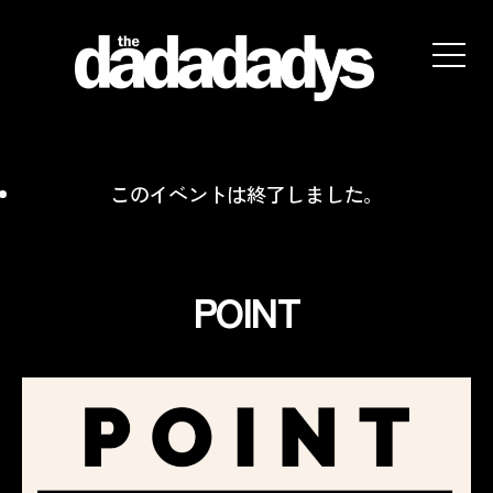
the
dadadadys
official
website
このイベントは終了しました。
POINT