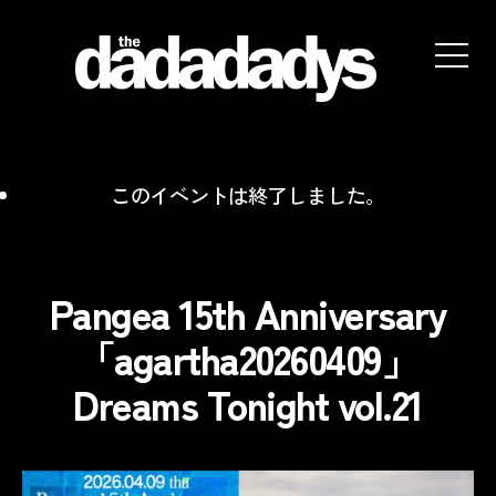
the
dadadadys
official
website
このイベントは終了しました。
Pangea 15th Anniversary
「agartha20260409」
Dreams Tonight vol.21