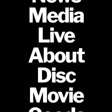
Media
Live
About
Disc
Movie