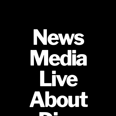
News
Media
Live
About