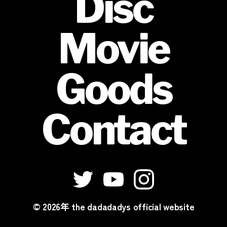
Disc
Movie
Goods
Contact
© 2026年
the dadadadys official website