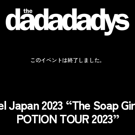
the
dadadadys
official
website
このイベントは終了しました。
el Japan 2023 “The Soap Gi
POTION TOUR 2023”