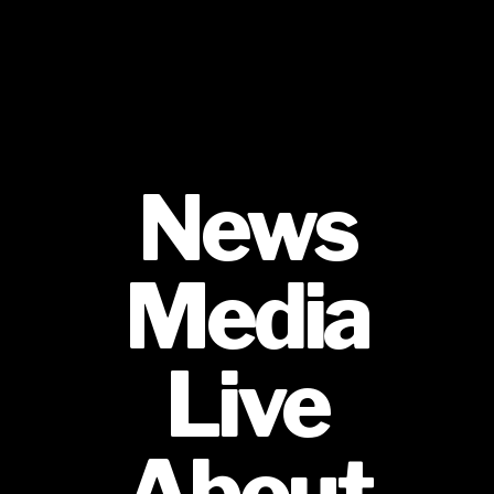
News
Media
Live
About