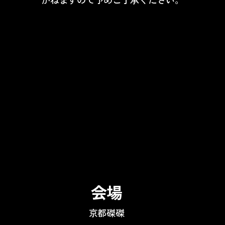
会場
京都磔磔