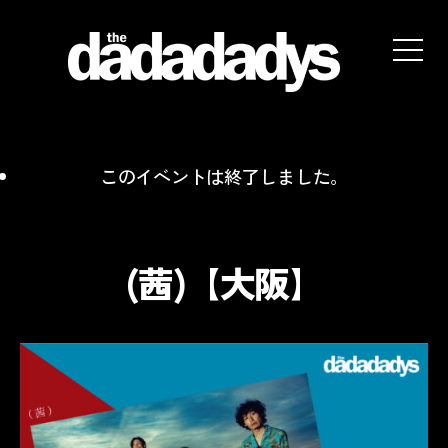
the
dadadadys
official
website
このイベントは終了しました。
(茜)【大阪】