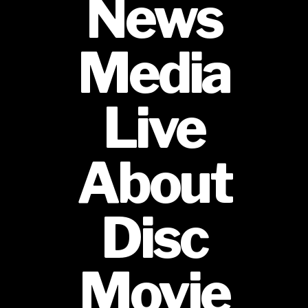
News
Media
Live
About
Disc
Movie