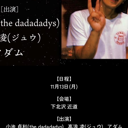
【日程】
11月13日(月)
【会場】
下北沢 近道
【出演】
小池 貞利(the dadadadys) , 髙浪 凌
(
ジュウ
) ,
アダム