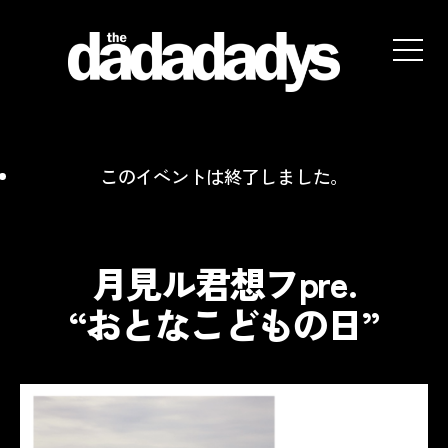
the
dadadadys
official
website
このイベントは終了しました。
月見ル君想フpre.
“おとなこどもの日”