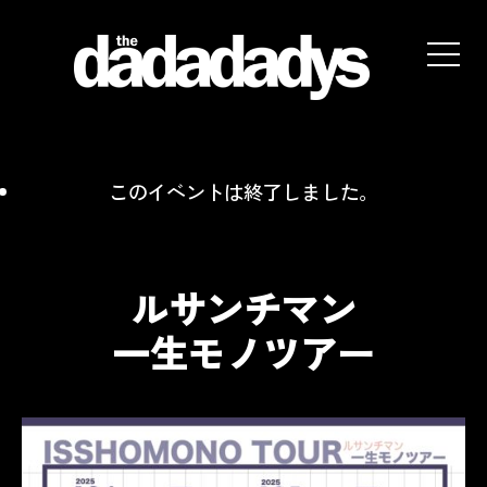
the
dadadadys
official
website
このイベントは終了しました。
ルサンチマン
一生モノツアー